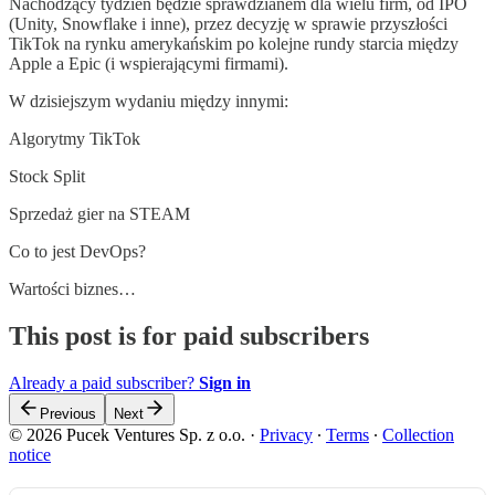
Nachodzący tydzień będzie sprawdzianem dla wielu firm, od IPO
(Unity, Snowflake i inne), przez decyzję w sprawie przyszłości
TikTok na rynku amerykańskim po kolejne rundy starcia między
Apple a Epic (i wspierającymi firmami).
W dzisiejszym wydaniu między innymi:
Algorytmy TikTok
Stock Split
Sprzedaż gier na STEAM
Co to jest DevOps?
Wartości biznes…
This post is for paid subscribers
Already a paid subscriber?
Sign in
Previous
Next
© 2026 Pucek Ventures Sp. z o.o.
·
Privacy
∙
Terms
∙
Collection
notice