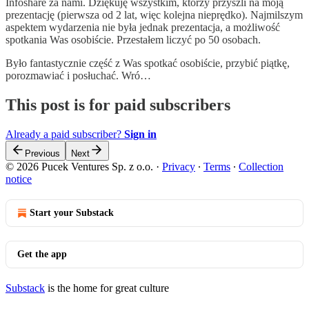
Infoshare za nami. Dziękuję wszystkim, którzy przyszli na moją
prezentację (pierwsza od 2 lat, więc kolejna nieprędko). Najmilszym
aspektem wydarzenia nie była jednak prezentacja, a możliwość
spotkania Was osobiście. Przestałem liczyć po 50 osobach.
Było fantastycznie część z Was spotkać osobiście, przybić piątkę,
porozmawiać i posłuchać. Wró…
This post is for paid subscribers
Already a paid subscriber?
Sign in
Previous
Next
© 2026 Pucek Ventures Sp. z o.o.
·
Privacy
∙
Terms
∙
Collection
notice
Start your Substack
Get the app
Substack
is the home for great culture