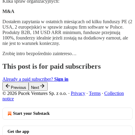
Kilka spraw organizacyjnych:
M&A
Dostałem zapytania w ostatnich miesiącach od kilku funduszy PE (2
USA, 2 europejskie) w sprawie zakupu firm software w Polsce.
Produkty B2B, 1M USD ARR minimum, fundusze przejmują
100%, founderzy idealnie jeżeli zostają na dodatkowy earnout, ale
nie jest to warunek konieczny.
Zrobię intro bezpośrednio zaintereso…
This post is for paid subscribers
Already a paid subscriber?
Sign in
Previous
Next
© 2026 Pucek Ventures Sp. z o.o.
·
Privacy
∙
Terms
∙
Collection
notice
Start your Substack
Get the app