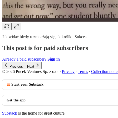
Jak widać błędy rozmnażają się jak króliki. Sukces…
This post is for paid subscribers
Already a paid subscriber?
Sign in
Previous
Next
© 2026 Pucek Ventures Sp. z o.o.
·
Privacy
∙
Terms
∙
Collection notic
Start your Substack
Get the app
Substack
is the home for great culture