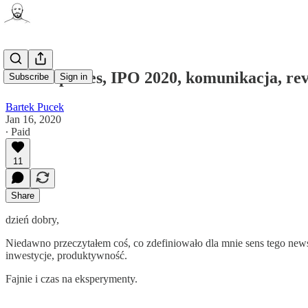
Marketplaces, IPO 2020, komunikacja, rever
Subscribe
Sign in
Bartek Pucek
Jan 16, 2020
∙ Paid
11
Share
dzień dobry,
Niedawno przeczytałem coś, co zdefiniowało dla mnie sens tego newslet
inwestycje, produktywność.
Fajnie i czas na eksperymenty.